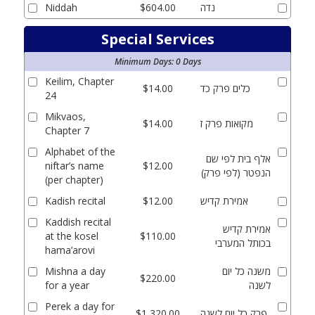
נדה
$604.00
Niddah
Special Services
Minimum Days
:
0
Days
Keilim, Chapter
כלים פרק כד
$14.00
24
Mikvaos,
מקואות פרק ז
$14.00
Chapter 7
Alphabet of the
אלף בית לפי שם
niftar’s name
$12.00
הנפטר (לפי פרק)
(per chapter)
אמירת קדיש
$12.00
Kadish recital
Kaddish recital
אמירת קדיש
at the kosel
$110.00
בכותל המערבי
hama’arovi
משנה כל יום
Mishna a day
$220.00
לשנה
for a year
Perek a day for
פרק כל יום לשנה
$1,320.00